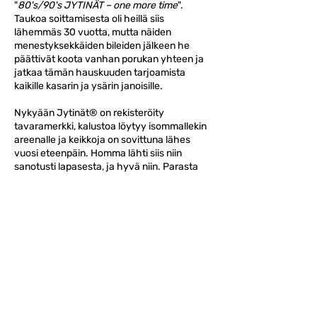
"
80's/90's JYTINÄT – one more time
".
Taukoa soittamisesta oli heillä siis
lähemmäs 30 vuotta, mutta näiden
menestyksekkäiden bileiden jälkeen he
päättivät koota vanhan porukan yhteen ja
jatkaa tämän hauskuuden tarjoamista
kaikille kasarin ja ysärin janoisille.
Nykyään Jytinät
®
on rekisteröity
tavaramerkki, kalustoa löytyy isommallekin
areenalle ja keikkoja on sovittuna lähes
vuosi eteenpäin. Homma lähti siis niin
sanotusti lapasesta, ja hyvä niin. Parasta
kaikessa on se, että Jytinät® ovat olleet
jokaisella kerralla hyvän fiiliksen bileet ja
ennen kaikkea niin yleisöllä kuin meillä
tiskijukillakin on ollut aina huippuhauskaa.