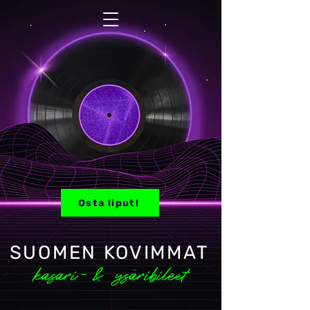
Osta liput!
SUOMEN KOVIMMAT
kasari-
&
ysäribileet