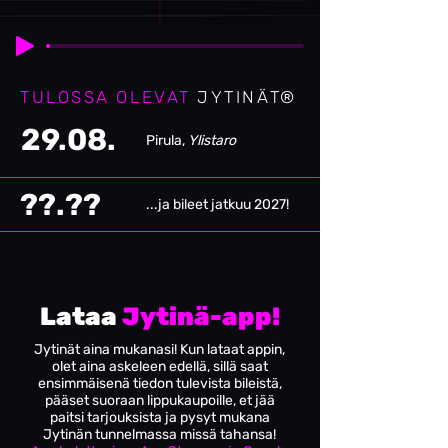
TULOSSA OLEVAT
JYTINÄT®
29.08.
Pirula,
Ylistaro
??.??
...ja bileet jatkuu 2027!
Lataa
Jytinä-app!
Jytinät aina mukanasi! Kun lataat appin,
olet aina askeleen edellä, sillä saat
ensimmäisenä tiedon tulevista bileistä,
pääset suoraan lippukaupoille, et jää
paitsi tarjouksista ja pysyt mukana
Jytinän tunnelmassa missä tahansa!