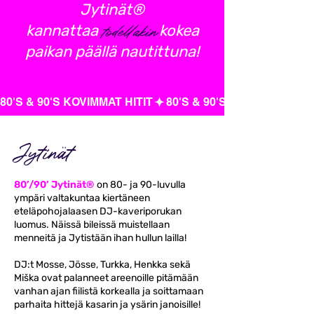
Jytinät®
todellakin
kannattaa
kokea
paikan päällä nautittuna!
80'S & 90'S KOVIMMAT HITIT
Jytinät
80’/90’ Jytinät®
on 80- ja 90-luvulla
ympäri valtakuntaa kiertäneen
eteläpohojalaasen DJ-kaveriporukan
luomus. Näissä bileissä muistellaan
menneitä ja Jytistään ihan hullun lailla!
DJ:t Mosse, Jösse, Turkka, Henkka sekä
Miška ovat palanneet areenoille pitämään
vanhan ajan fiilistä korkealla ja soittamaan
parhaita hittejä kasarin ja ysärin janoisille!