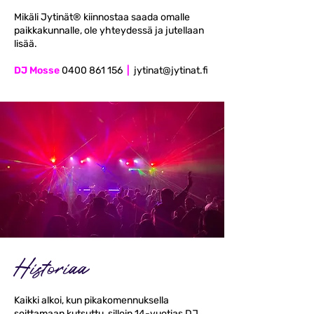
Mikäli Jytinät® kiinnostaa saada omalle
paikkakunnalle, ole yhteydessä ja jutellaan
lisää.
DJ Mosse
0400 861 156
|
jytinat@jytinat.fi
Historiaa
Kaikki alkoi, kun pikakomennuksella
soittamaan kutsuttu, silloin 14-vuotias DJ