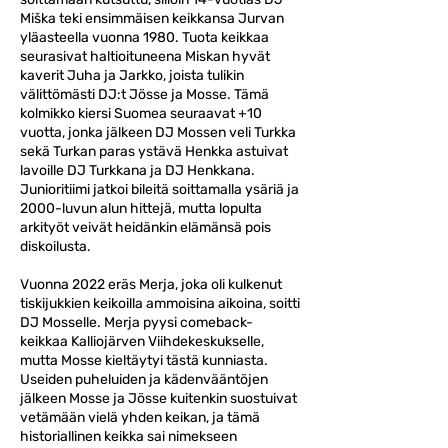
Miška teki ensimmäisen keikkansa Jurvan
yläasteella vuonna 1980. Tuota keikkaa
seurasivat haltioituneena Miskan hyvät
kaverit Juha ja Jarkko, joista tulikin
välittömästi DJ:t Jösse ja Mosse. Tämä
kolmikko kiersi Suomea seuraavat +10
vuotta, jonka jälkeen DJ Mossen veli Turkka
sekä Turkan paras ystävä Henkka astuivat
lavoille DJ Turkkana ja DJ Henkkana.
Junioritiimi jatkoi bileitä soittamalla ysäriä ja
2000-luvun alun hittejä, mutta lopulta
arkityöt veivät heidänkin elämänsä pois
diskoilusta.
Vuonna 2022 eräs Merja, joka oli kulkenut
tiskijukkien keikoilla ammoisina aikoina, soitti
DJ Mosselle. Merja pyysi comeback-
keikkaa Kalliojärven Viihdekeskukselle,
mutta Mosse kieltäytyi tästä kunniasta.
Useiden puheluiden ja kädenvääntöjen
jälkeen Mosse ja Jösse kuitenkin suostuivat
vetämään vielä yhden keikan, ja tämä
historiallinen keikka sai nimekseen