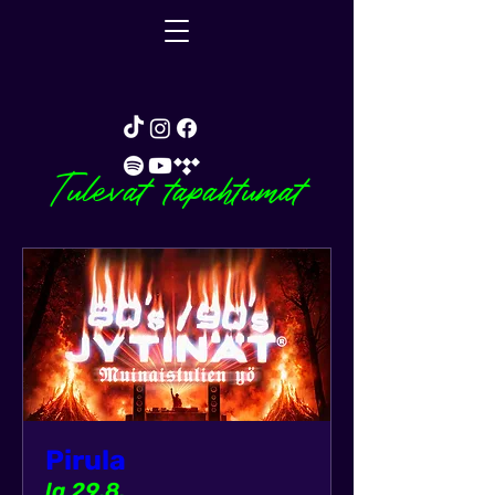
Tulevat tapahtumat
Pirula
la 29.8.